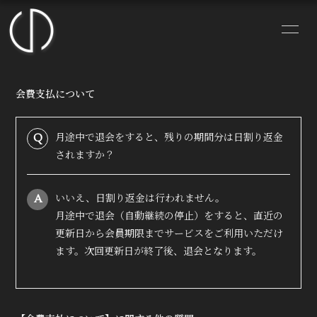
HOME
NEWS
会費支払について
PROFILE
VIDEO
Manager Blog
まさに今 Blog
月途中で退会をすると、残りの期間分は日割り返金
Q
されますか？
BLOG
MOVIE
いいえ、日割り返金は行われません。
A
Q&A
PHOTO
月途中で退会（自動継続の停止）をすると、直近の
更新日から会員期限までサービスをご利用いただけ
RADIO
LIVE
ます。次回更新日が終了後、退会となります。