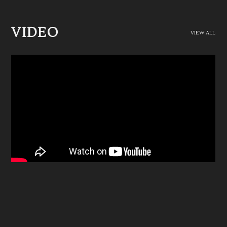
VIDEO
VIEW ALL
【盗掘王】公式WEBラジオ「盗掘王RADIO～パーソナリティ、ここ
に降臨～」第2回【ゲスト：岡本信彦さん】