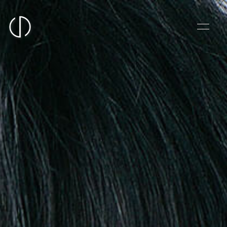
HOME
NEWS
PROFILE
VIDEO
Manager Blog
まさに今 Blog
BLOG
MOVIE
Q&A
PHOTO
RADIO
LIVE